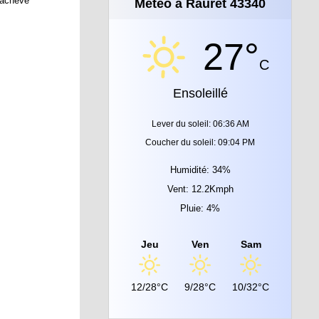
t achevé
Météo à Rauret 43340
27°
C
Ensoleillé
Lever du soleil: 06:36 AM
Coucher du soleil: 09:04 PM
Humidité: 34%
Vent: 12.2Kmph
Pluie: 4%
Jeu
Ven
Sam
12/28°C
9/28°C
10/32°C