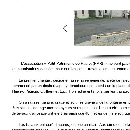
L’association « Petit Patrimoine de Rauret (PPR) » ne perd pas d
les autorisations données pour que les petits travaux puissent comme
Le premier chantier, décidé en assemblée générale, a été de rajeunir
commencé par un désherbage systématique des abords de la place, de l
Thierry, Patricia, Guilhem et Luc. Trois adhérents, pris par les travau
On a ratissé, balayé, gratté et sorti les graviers de la fontaine en
Puis vint le passage aux nettoyeurs sous pression. L’eau a été fournie p
de tuyaux d’arrosage ont été tirés ainsi que 40 mètres de fils électriqu
Les travaux ont duré 3 heures, chrono en main. Aux dires de certai