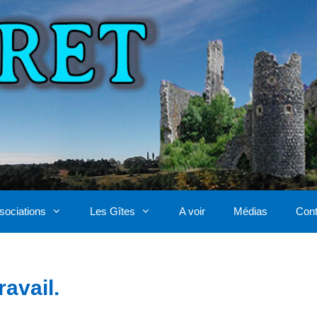
sociations
Les Gîtes
A voir
Médias
Cont
ravail.