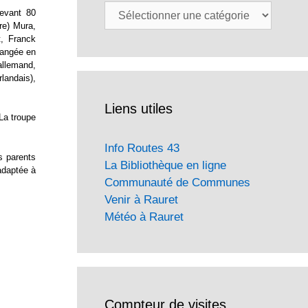
Catégories
evant 80
ère) Mura,
t, Franck
changée en
allemand,
landais),
Liens utiles
 La troupe
Info Routes 43
s parents
La Bibliothèque en ligne
adaptée à
Communauté de Communes
Venir à Rauret
Météo à Rauret
Compteur de visites