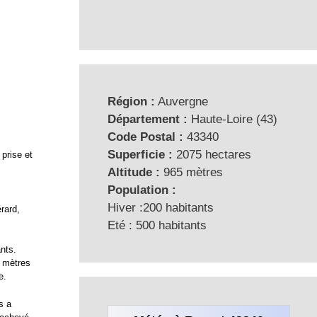
Région :
Auvergne
Département :
Haute-Loire (43)
Code Postal :
43340
Superficie :
2075 hectares
prise et
Altitude :
965 mètres
Population :
Hiver :200 habitants
rard,
Eté : 500 habitants
ants.
0 mètres
e.
s a