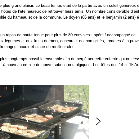
plus grand plaisir. Le beau temps était de la partie avec un soleil généreux 
s hôtes de l’été heureux de retrouver leurs amis. Un nombre considérable d’en
graphie du hameau et de la commune. Le doyen (86 ans) et le benjamin (2 ans) é
r un repas de haute tenue pour plus de 80 convives : apéritif accompagné de
aux légumes et aux fruits de mer), agneau et cochon grillés, tomates à la prov
fromages locaux et glace du meilleur aloi.
 plus longtemps possible ensemble afin de perpétuer cette entente qui ne ces
était à nouveau emplie de conversations nostalgiques. Les fêtes des 14 et 15 A