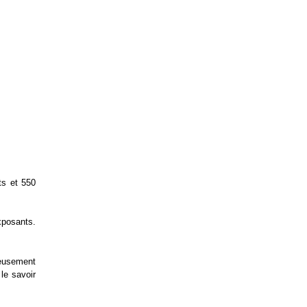
ts et 550
xposants.
neusement
le savoir