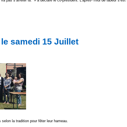
va pas s’arrêter là. » a déclaré le co-président. L’après- midi de labeur s’es
le samedi 15 Juillet
selon la tradition pour fêter leur hameau.