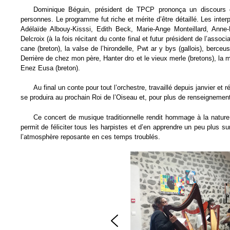
Dominique Béguin, président de TPCP prononça un discours 
personnes. Le programme fut riche et mérite d’être détaillé. Les inter
Adélaïde Albouy-Kisssi, Edith Beck, Marie-Ange Monteillard, Anne
Delcroix (à la fois récitant du conte final et futur président de l’asso
cane (breton), la valse de l’hirondelle, Pwt ar y bys (gallois), be
Derrière de chez mon père, Hanter dro et le vieux merle (bretons), la 
Enez Eusa (breton).
Au final un conte pour tout l’orchestre, travaillé depuis janvier et
se produira au prochain Roi de l’Oiseau et, pour plus de renseignement
Ce concert de musique traditionnelle rendit hommage à la nature
permit de féliciter tous les harpistes et d’en apprendre un peu plus s
l’atmosphère reposante en ces temps troublés.