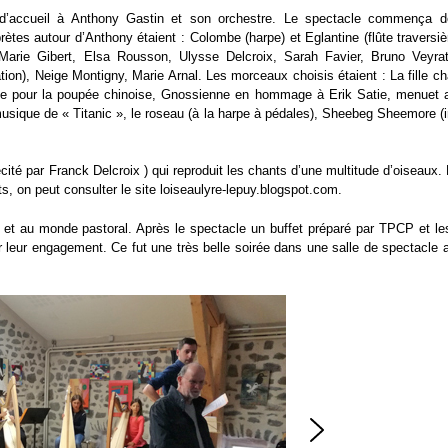
d’accueil à Anthony Gastin et son orchestre. Le spectacle commença d
prètes autour d’Anthony étaient : Colombe (harpe) et Eglantine (flûte traversi
-Marie Gibert, Elsa Rousson, Ulysse Delcroix, Sarah Favier, Bruno Veyra
ciation), Neige Montigny, Marie Arnal. Les morceaux choisis étaient : La fille 
rceuse pour la poupée chinoise, Gnossienne en hommage à Erik Satie, menuet 
musique de « Titanic », le roseau (à la harpe à pédales), Sheebeg Sheemore (ir
 récité par Franck Delcroix ) qui reproduit les chants d’une multitude d’oiseaux.
s, on peut consulter le site loiseaulyre-lepuy.blogspot.com.
 et au monde pastoral. Après le spectacle un buffet préparé par TPCP et le
ur leur engagement. Ce fut une très belle soirée dans une salle de spectacle 