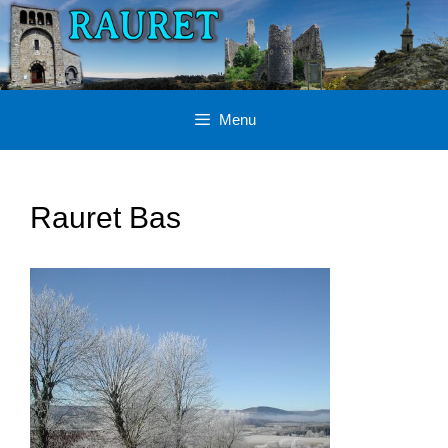
Aller
au
contenu
Menu
Rauret Bas