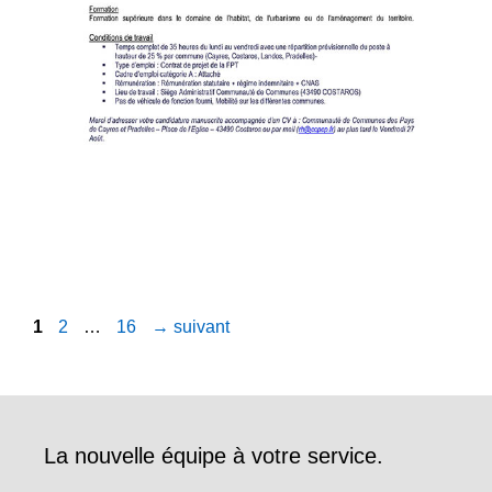
Page
Page
Page
1
2
…
16
→
suivant
La nouvelle équipe à votre service.