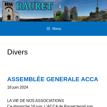
Aller
au
contenu
Menu
Divers
ASSEMBLÉE GENERALE ACCA
18 juin 2024
LA VIE DE NOS ASSOCIATIONS
Ce dimanche 16 juin, L’ACCA de Rauret tenait son