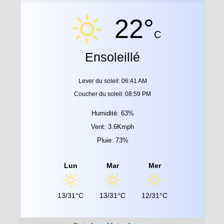
22°
C
Ensoleillé
Lever du soleil: 06:41 AM
Coucher du soleil: 08:59 PM
Humidité: 63%
Vent: 3.6Kmph
Pluie: 73%
Lun
Mar
Mer
13/31°C
13/31°C
12/31°C