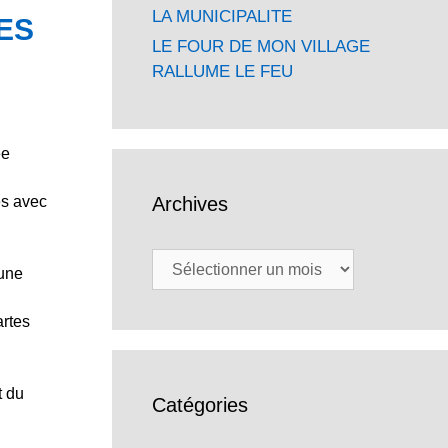
LA MUNICIPALITE
ES
LE FOUR DE MON VILLAGE
RALLUME LE FEU
ée
Archives
es avec
Archives
mune
artes
t du
Catégories