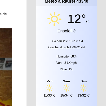
Météo à Rauret 43340
te de
12°
C
Ensoleillé
Lever du soleil: 06:38 AM
Coucher du soleil: 09:02 PM
Humidité: 58%
Vent: 3.6Kmph
Pluie: 1%
Ven
Sam
Dim
11/33°C
15/34°C
13/32°C