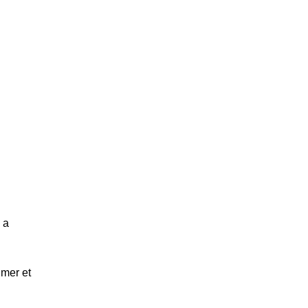
 a
imer et