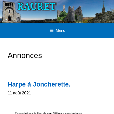
Aller
au
contenu
Menu
Annonces
Harpe à Joncherette.
11 août 2021