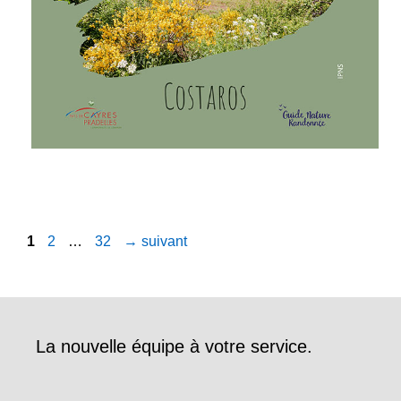
Page
Page
Page
1
2
…
32
→
suivant
La nouvelle équipe à votre service.