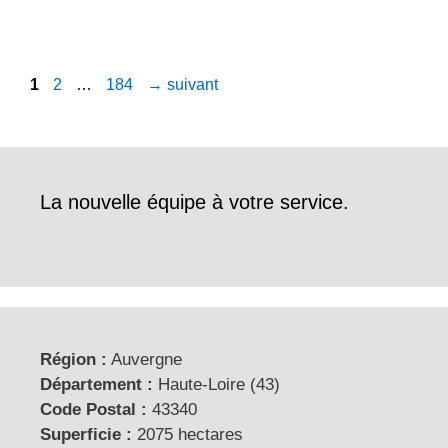
Page
Page
Page
1
2
…
184
→
suivant
La nouvelle équipe à votre service.
Région :
Auvergne
Département :
Haute-Loire (43)
Code Postal :
43340
Superficie :
2075 hectares