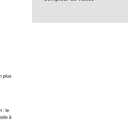
n plus
 : le
oile à