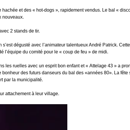
e hachée et des « hot-dogs », rapidement vendus. Le bal « disc
ux nouveaux.
avec 2 stands de tir.
n s’est dégusté avec l’animateur talentueux André Patrick. Cett
é l’équipe du comité pour le « coup de feu » de midi.
s les ruelles avec un esprit bon enfant et « Attelage 43 » a pr
it le bonheur des futurs danseurs du bal des «années 80». La fête 
t par la municipalité.
eur attachement à leur village.