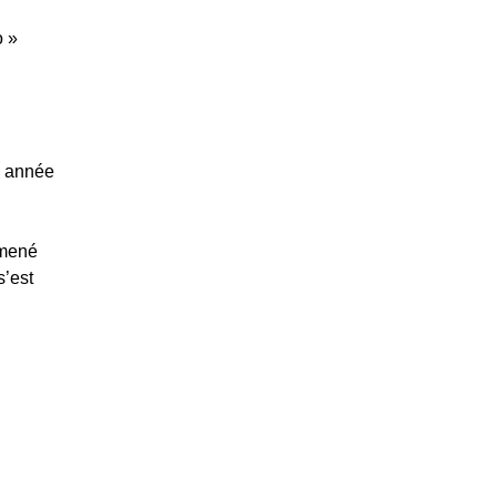
o »
e année
omené
s’est