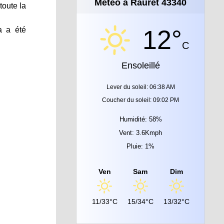
Météo à Rauret 43340
toute la
a a été
12°
C
Ensoleillé
Lever du soleil: 06:38 AM
Coucher du soleil: 09:02 PM
Humidité: 58%
Vent: 3.6Kmph
Pluie: 1%
Ven
Sam
Dim
11/33°C
15/34°C
13/32°C