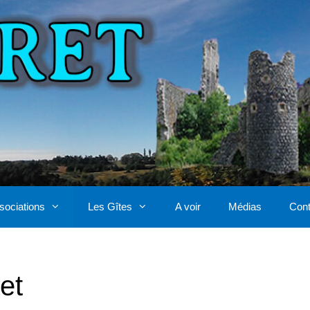
sociations
Les Gîtes
A voir
Médias
Cont
et