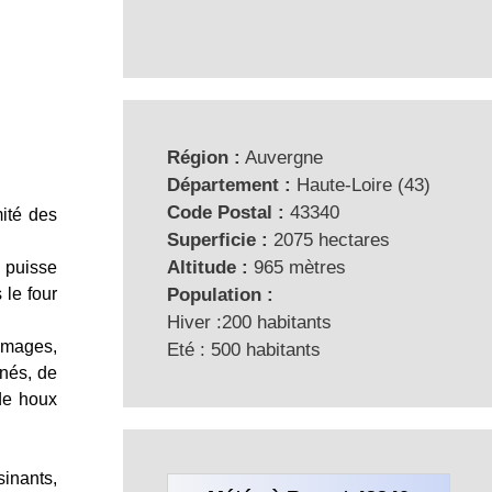
Région :
Auvergne
Département :
Haute-Loire (43)
Code Postal :
43340
ité des
Superficie :
2075 hectares
Altitude :
965 mètres
 puisse
 le four
Population :
Hiver :200 habitants
romages,
Eté : 500 habitants
nnés, de
de houx
inants,