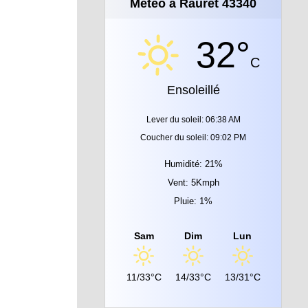
Météo à Rauret 43340
32°
C
Ensoleillé
Lever du soleil: 06:38 AM
Coucher du soleil: 09:02 PM
Humidité: 21%
Vent: 5Kmph
Pluie: 1%
Sam
Dim
Lun
11/33°C
14/33°C
13/31°C