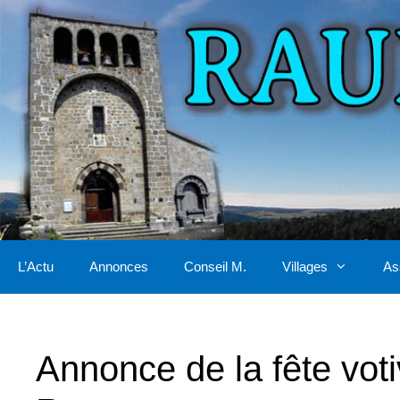
Aller
au
contenu
L’Actu
Annonces
Conseil M.
Villages
As
Annonce de la fête voti