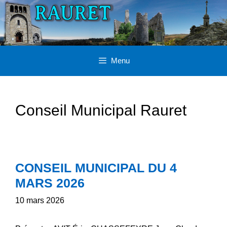
Aller
au
contenu
Menu
Conseil Municipal Rauret
CONSEIL MUNICIPAL DU 4
MARS 2026
10 mars 2026