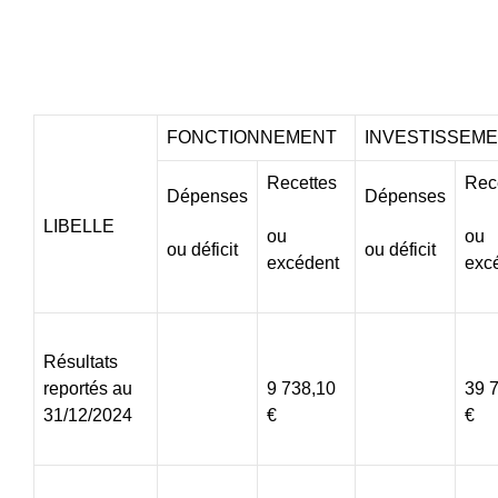
FONCTIONNEMENT
INVESTISSEM
Recettes
Rec
Dépenses
Dépenses
LIBELLE
ou
ou
ou déficit
ou déficit
excédent
exc
Résultats
reportés au
9 738,10
39 
31/12/2024
€
€