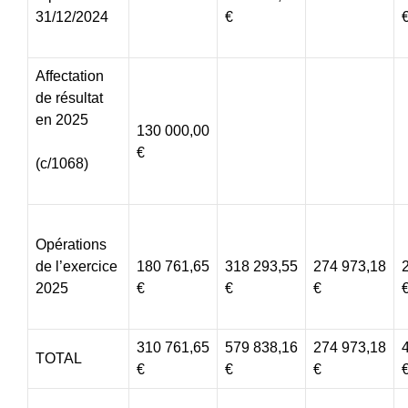
31/12/2024
€
Affectation
de résultat
en 2025
130 000,00
€
(c/1068)
Opérations
de l’exercice
180 761,65
318 293,55
274 973,18
2025
€
€
€
310 761,65
579 838,16
274 973,18
TOTAL
€
€
€