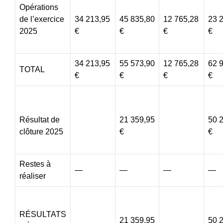
Opérations
de l’exercice
34 213,95
45 835,80
12 765,28
23 
2025
€
€
€
€
34 213,95
55 573,90
12 765,28
62 
TOTAL
€
€
€
€
Résultat de
21 359,95
50 
clôture 2025
€
€
Restes à
—
—
—
—
réaliser
RÉSULTATS
21 359,95
50 