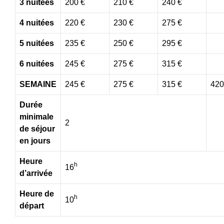
3 nuitées
200 €
210 €
240 €
4 nuitées
220 €
230 €
275 €
5 nuitées
235 €
250 €
295 €
6 nuitées
245 €
275 €
315 €
SEMAINE
245 €
275 €
315 €
420
Durée
minimale
2
de séjour
en jours
Heure
h
16
d’arrivée
Heure de
h
10
départ