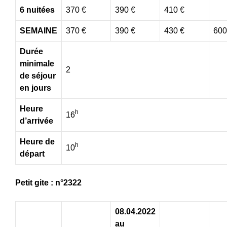
6 nuitées
370 €
390 €
410 €
SEMAINE
370 €
390 €
430 €
600
Durée
minimale
2
de séjour
en jours
Heure
h
16
d’arrivée
Heure de
h
10
départ
Petit gite : n°2322
08.04.2022
au