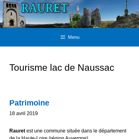
Aller
au
contenu
Menu
Tourisme lac de Naussac
Patrimoine
18 avril 2019
Rauret
est une commune située dans le département
de la Haute-Loire (région Auvergne).