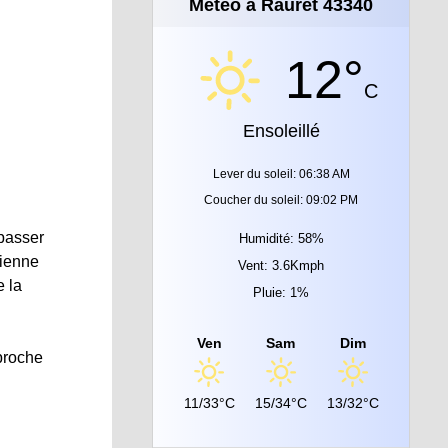
Météo à Rauret 43340
12°
C
Ensoleillé
Lever du soleil: 06:38 AM
Coucher du soleil: 09:02 PM
 passer
Humidité: 58%
cienne
Vent: 3.6Kmph
e la
Pluie: 1%
Ven
Sam
Dim
proche
11/33°C
15/34°C
13/32°C