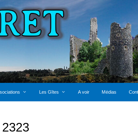
sociations
Les Gîtes
A voir
Médias
Cont
° 2323