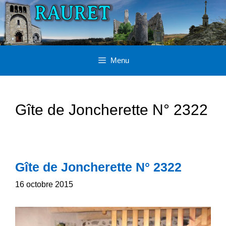
Aller
au
contenu
Menu
Gîte de Joncherette N° 2322
Gîte de Joncherette N° 2322
16 octobre 2015