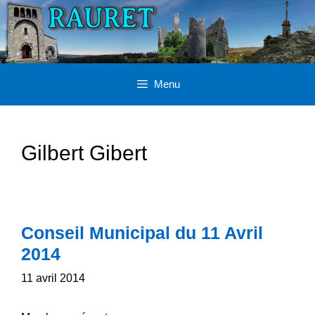
Aller
au
contenu
Menu
Gilbert Gibert
Conseil Municipal du 11 Avril
2014
11 avril 2014