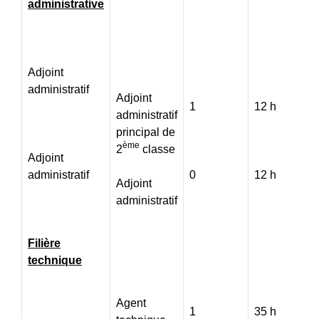
administrative
Adjoint
administratif
Adjoint
1
12 h
administratif
principal de
ème
2
classe
Adjoint
administratif
0
12 h
Adjoint
administratif
Filière
technique
Agent
1
35 h