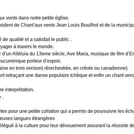
x vents dans notre petite église.
dent de Chant’aux vents Jean Louis Bouilhol et de la municipa
de qualité et a satisfait le public .
oyager à travers le monde.
 d’un Alléluia du 13eme siècle, Ave Maria, musique de film d’E
ucuminique porteur d’espoir.
taine en trois version( réorchestrée, en créole ou canadienne)
nt retraçant une danse populaire tchèque et enfin un chant ven
 interprétation.
 .
fêtes pour une petite collation qui a permis de poursuivre les éc
mbreuses langues étrangères
élégué à la culture pour leur dévouement assurant la réussite de