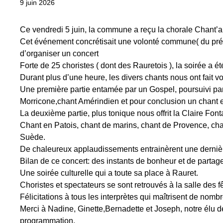
9 juin 2026
Ce vendredi 5 juin, la commune a reçu la chorale Chant’au
Cet événement concrétisait une volonté commune( du prési
d’organiser un concert
Forte de 25 choristes ( dont des Rauretois ), la soirée a été 
Durant plus d’une heure, les divers chants nous ont fait v
Une première partie entamée par un Gospel, poursuivi par
Morricone,chant Amérindien et pour conclusion un chant e
La deuxième partie, plus tonique nous offrit la Claire Fon
Chant en Patois, chant de marins, chant de Provence, cha
Suède.
De chaleureux applaudissements entrainèrent une dernière
Bilan de ce concert: des instants de bonheur et de partage
Une soirée culturelle qui a toute sa place à Rauret.
Choristes et spectateurs se sont retrouvés à la salle des 
Félicitations à tous les interprètes qui maîtrisent de no
Merci à Nadine, Ginette,Bernadette et Joseph, notre élu d
programmation.