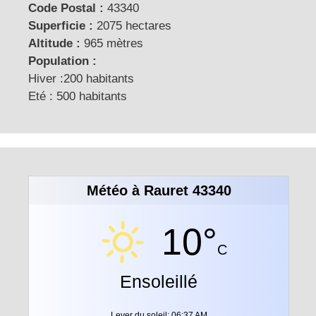
Code Postal :
43340
Superficie :
2075 hectares
Altitude :
965 mètres
Population :
Hiver :200 habitants
Eté : 500 habitants
Météo à Rauret 43340
10°
C
Ensoleillé
Lever du soleil: 06:37 AM