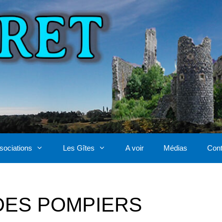
sociations
Les Gîtes
A voir
Médias
Cont
DES POMPIERS