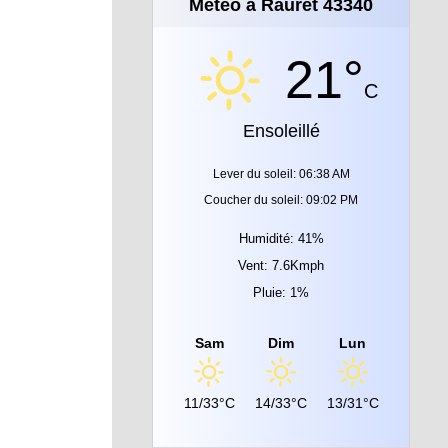
Météo à Rauret 43340
21°
C
Ensoleillé
Lever du soleil: 06:38 AM
Coucher du soleil: 09:02 PM
Humidité: 41%
Vent: 7.6Kmph
Pluie: 1%
Sam
Dim
Lun
11/33°C
14/33°C
13/31°C