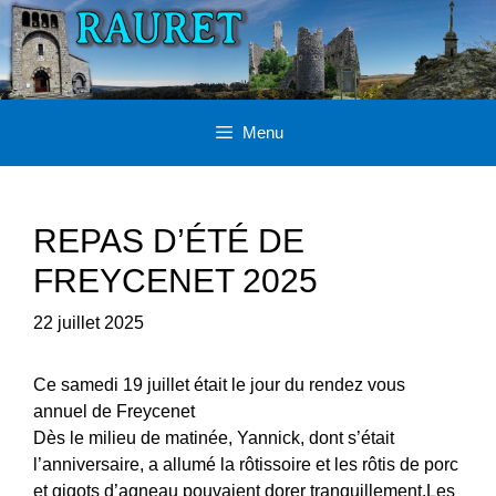
Aller
au
contenu
Menu
REPAS D’ÉTÉ DE
FREYCENET 2025
22 juillet 2025
Ce samedi 19 juillet était le jour du rendez vous
annuel de Freycenet
Dès le milieu de matinée, Yannick, dont s’était
l’anniversaire, a allumé la rôtissoire et les rôtis de porc
et gigots d’agneau pouvaient dorer tranquillement.Les