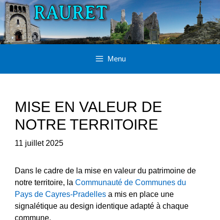
Aller
au
contenu
Menu
MISE EN VALEUR DE
NOTRE TERRITOIRE
11 juillet 2025
Dans le cadre de la mise en valeur du patrimoine de
notre territoire, la
Communauté de Communes du
Pays de Cayres-Pradelles
a mis en place une
signalétique au design identique adapté à chaque
commune.