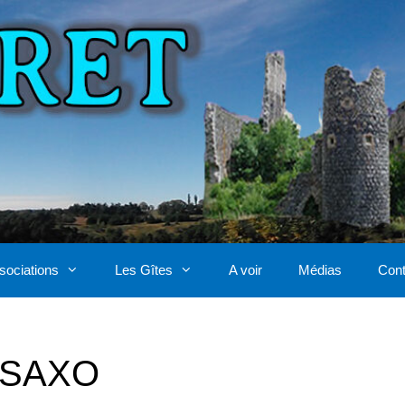
sociations
Les Gîtes
A voir
Médias
Cont
 SAXO