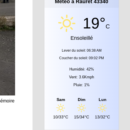
Météo à Rauret 43340
19°
C
Ensoleillé
Lever du soleil: 06:38 AM
Coucher du soleil: 09:02 PM
Humidité: 42%
Vent: 3.6Kmph
Pluie: 1%
Sam
Dim
Lun
mémoire
10/33°C
15/34°C
13/32°C