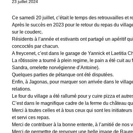
23 juillet 2024
Ce samedi 20 juillet, c’était le temps des retrouvailles e
Après le succès en 2023 pour le retour du repas du villag
sur le couderc.
Résidents à l’année et estivants ont partagé un apéritif qu
concoctés par chacun.
A freycenet, c’est dans le garage de Yannick et Laetitia C
La rôtissoire a tourné à plein regime, le pain a été cuit a
Sandra, omelette norvégienne d’Antoine).
Quelques parties de pétanque ont été disputées.
Enfin, à Jagonas, pour marquer son arrivée dans le village,
relations.
Le four du village a été rallumé pour y cuire pizza et aut
C’est dans le magnifique cadre de la ferme du château que
Merci à toutes celles et à tous ceux qui sont les initiateur
et servi ces repas.
Merci de contribuer à la bonne entente, à l’amitié de nos v
Merci de permettre de renvoyer une belle image de Raure