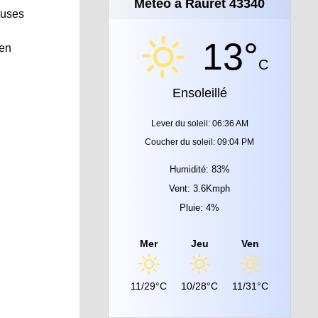
Météo à Rauret 43340
euses
13°
 en
C
Ensoleillé
Lever du soleil: 06:36 AM
Coucher du soleil: 09:04 PM
Humidité: 83%
Vent: 3.6Kmph
Pluie: 4%
Mer
Jeu
Ven
11/29°C
10/28°C
11/31°C