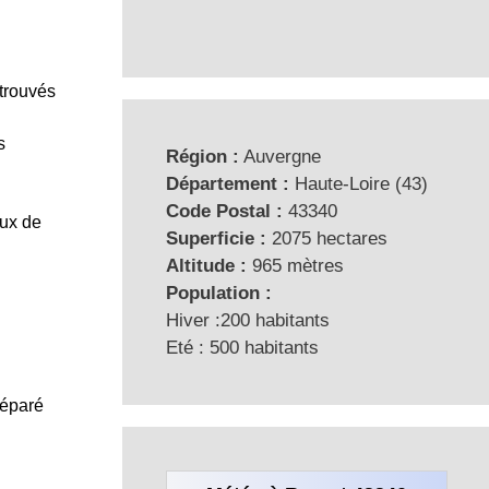
etrouvés
s
Région :
Auvergne
Département :
Haute-Loire (43)
Code Postal :
43340
aux de
Superficie :
2075 hectares
Altitude :
965 mètres
Population :
Hiver :200 habitants
Eté : 500 habitants
réparé