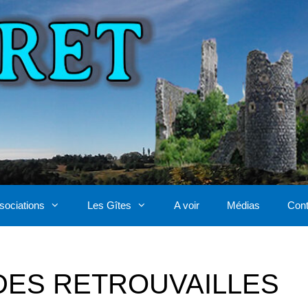
sociations
Les Gîtes
A voir
Médias
Cont
DES RETROUVAILLES