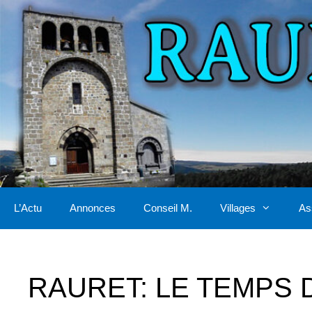
Aller
au
contenu
L’Actu
Annonces
Conseil M.
Villages
As
RAURET: LE TEMPS 