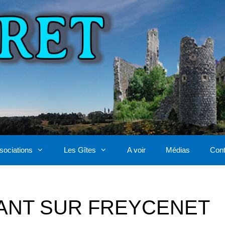
sociations
Les Gîtes
A voir
Médias
Cont
ANT SUR FREYCENET