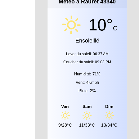
Météo à Rauret 43340
10°
C
Ensoleillé
Lever du soleil: 06:37 AM
Coucher du soleil: 09:03 PM
Humidité: 71%
Vent: 4Kmph
Pluie: 2%
Ven
Sam
Dim
9/28°C
11/33°C
13/34°C