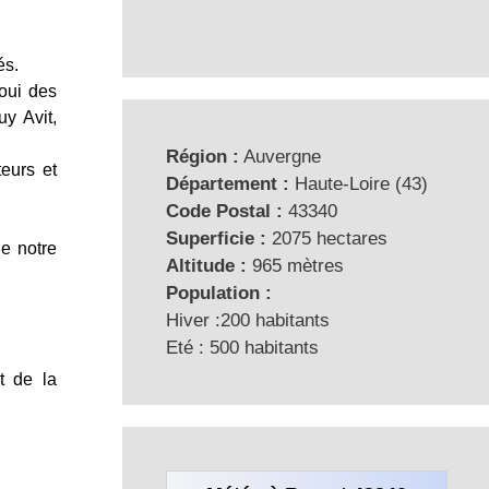
és.
oui des
y Avit,
Région :
Auvergne
teurs et
Département :
Haute-Loire (43)
Code Postal :
43340
Superficie :
2075 hectares
de notre
Altitude :
965 mètres
Population :
Hiver :200 habitants
Eté : 500 habitants
t de la