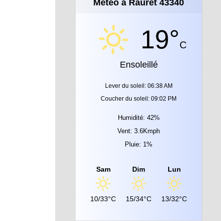
Météo à Rauret 43340
19°
C
Ensoleillé
Lever du soleil: 06:38 AM
Coucher du soleil: 09:02 PM
Humidité: 42%
Vent: 3.6Kmph
Pluie: 1%
Sam
Dim
Lun
10/33°C
15/34°C
13/32°C