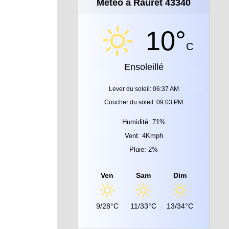
Météo à Rauret 43340
10°
C
Ensoleillé
Lever du soleil: 06:37 AM
Coucher du soleil: 09:03 PM
Humidité: 71%
Vent: 4Kmph
Pluie: 2%
Ven
Sam
Dim
9/28°C
11/33°C
13/34°C