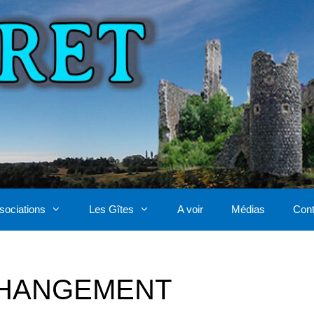
sociations
Les Gîtes
A voir
Médias
Cont
 CHANGEMENT