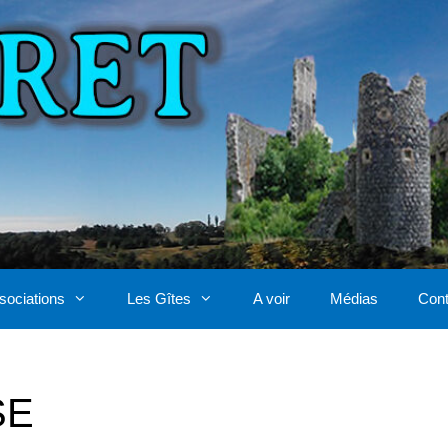
sociations
Les Gîtes
A voir
Médias
Cont
SE