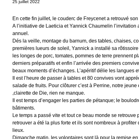
25 juillet 2022
En cette fin juillet, le couderc de Freycenet a retrouvé son 
A l’initiative de Laeticia et Yannick Chaumelin l’invitatio
annuel.
Dés la veille, montage du barnum, des tables, chaises, 
premières lueurs de soleil, Yannick a installé sa rôtissoire
les longes de porc, tomates, pommes de terre prennent plac
derniers préparatifs et enfin l’arrivée des premiers convi
beaux moments d’échanges. L’apéritif délie les langues et
Il est l’heure de passer à tables et 80 convives vont appré
salade de fruits. Pour clôturer c’est à Perrine, notre jeu
,clairette de Die, rien ne manque.
Il est temps d’engager les parties de pétanque; le boulodro
bâtiments.
Le temps a passé vite et tout ce beau monde se retrouve pou
retrouver a été la plus forte et ils sont nombreux à profiter
lieux.
Dimanche matin, les volontaires sont là pour la remise en