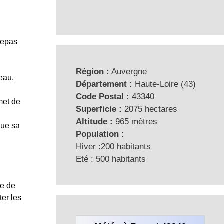
 repas
Région :
Auvergne
neau,
Département :
Haute-Loire (43)
Code Postal :
43340
met de
Superficie :
2075 hectares
Altitude :
965 mètres
que sa
Population :
Hiver :200 habitants
Eté : 500 habitants
ie de
ter les