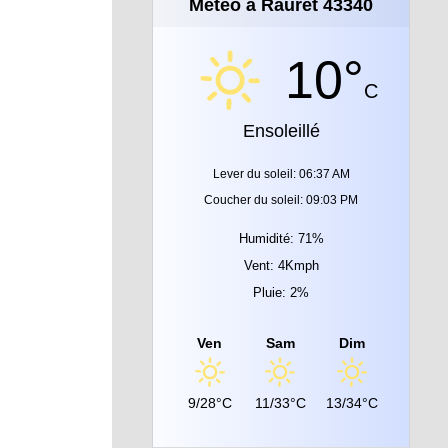
Météo à Rauret 43340
10°
C
Ensoleillé
Lever du soleil: 06:37 AM
Coucher du soleil: 09:03 PM
Humidité: 71%
Vent: 4Kmph
Pluie: 2%
Ven
Sam
Dim
9/28°C
11/33°C
13/34°C