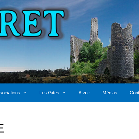
sociations
Les Gîtes
A voir
Médias
Cont
E