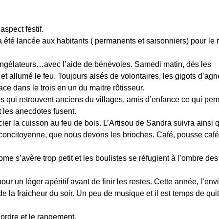
aspect festif.
n a été lancée aux habitants ( permanents et saisonniers) pour le
congélateurs…avec l’aide de bénévoles. Samedi matin, dés les
 et allumé le feu. Toujours aisés de volontaires, les gigots d’ag
e dans le trois en un du maitre rôtisseur.
ves qui retrouvent anciens du villages, amis d’enfance ce qui per
 les anecdotes fusent.
cier la cuisson au feu de bois. L’Artisou de Sandra suivra ainsi 
ne concitoyenne, que nous devons les brioches. Café, pousse café
me s’avère trop petit et les boulistes se réfugient à l’ombre des
r un léger apéritif avant de finir les restes. Cette année, l’env
 de la fraicheur du soir. Un peu de musique et il est temps de quit
 ordre et le rangement.