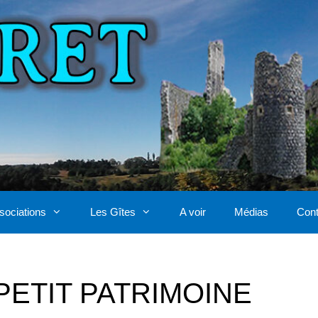
sociations
Les Gîtes
A voir
Médias
Cont
PETIT PATRIMOINE