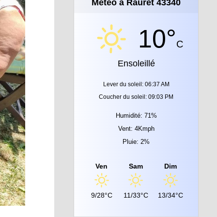
Météo à Rauret 43340
10°
C
Ensoleillé
Lever du soleil: 06:37 AM
Coucher du soleil: 09:03 PM
Humidité: 71%
Vent: 4Kmph
Pluie: 2%
Ven
Sam
Dim
9/28°C
11/33°C
13/34°C