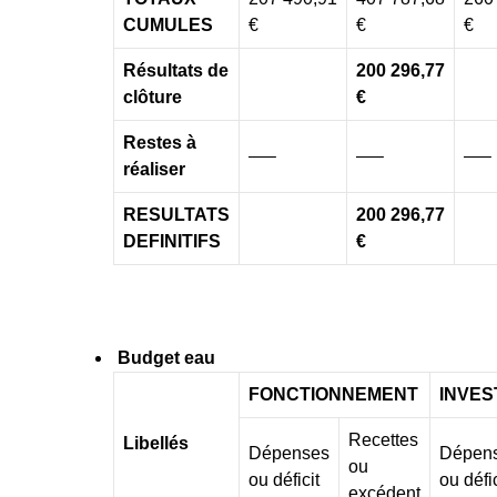
CUMULES
€
€
€
Résultats de
200 296,77
clôture
€
Restes à
—–
—–
—–
réaliser
RESULTATS
200 296,77
DEFINITIFS
€
Budget eau
FONCTIONNEMENT
INVES
Recettes
Libellés
Dépenses
Dépen
ou
ou déficit
ou défic
excédent