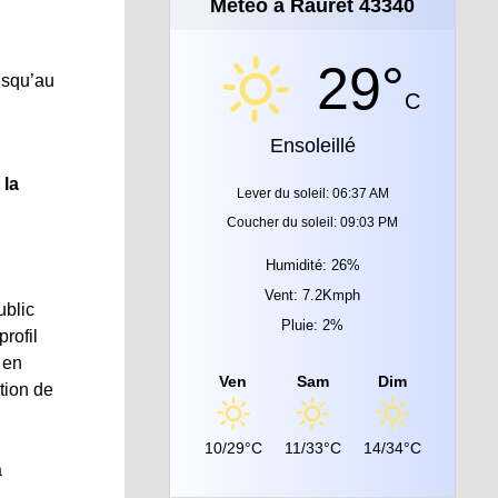
Météo à Rauret 43340
29°
usqu’au
C
Ensoleillé
 la
Lever du soleil: 06:37 AM
Coucher du soleil: 09:03 PM
Humidité: 26%
Vent: 7.2Kmph
ublic
Pluie: 2%
rofil
 en
Ven
Sam
Dim
tion de
10/29°C
11/33°C
14/34°C
a