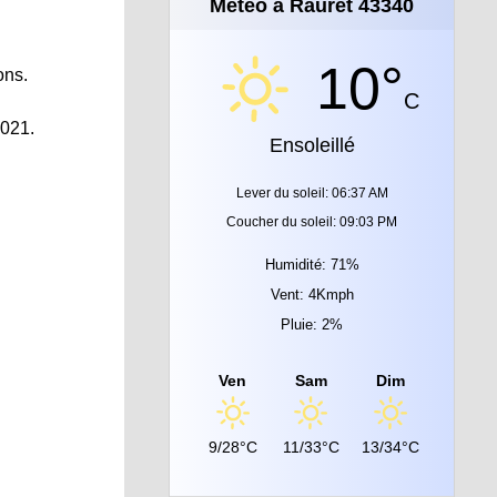
Météo à Rauret 43340
10°
ons.
C
2021.
Ensoleillé
Lever du soleil: 06:37 AM
Coucher du soleil: 09:03 PM
Humidité: 71%
Vent: 4Kmph
Pluie: 2%
Ven
Sam
Dim
9/28°C
11/33°C
13/34°C