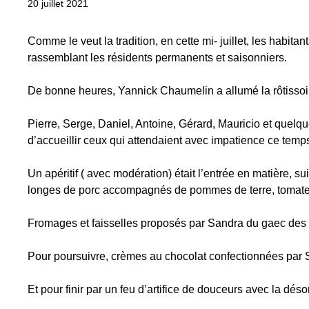
20 juillet 2021
Comme le veut la tradition, en cette mi- juillet, les habita
rassemblant les résidents permanents et saisonniers.
De bonne heures, Yannick Chaumelin a allumé la rôtissoire
Pierre, Serge, Daniel, Antoine, Gérard, Mauricio et quelqu
d’accueillir ceux qui attendaient avec impatience ce temps 
Un apéritif ( avec modération) était l’entrée en matière, s
longes de porc accompagnés de pommes de terre, tomates et
Fromages et faisselles proposés par Sandra du gaec des go
Pour poursuivre, crèmes au chocolat confectionnées par S
Et pour finir par un feu d’artifice de douceurs avec la dé