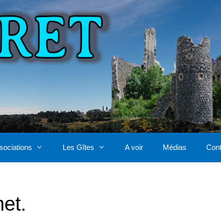
sociations
Les Gîtes
A voir
Médias
Cont
et.