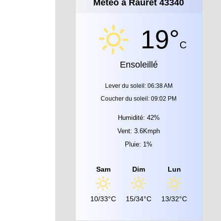
Météo à Rauret 43340
19°
C
Ensoleillé
Lever du soleil: 06:38 AM
Coucher du soleil: 09:02 PM
Humidité: 42%
Vent: 3.6Kmph
Pluie: 1%
Sam
Dim
Lun
10/33°C
15/34°C
13/32°C