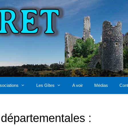
sociations
Les Gîtes
A voir
Médias
Cont
t départementales :