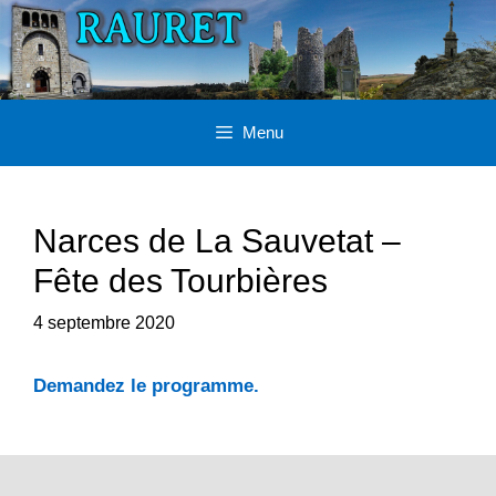
Aller
au
contenu
Menu
Narces de La Sauvetat –
Fête des Tourbières
4 septembre 2020
Demandez le programme.