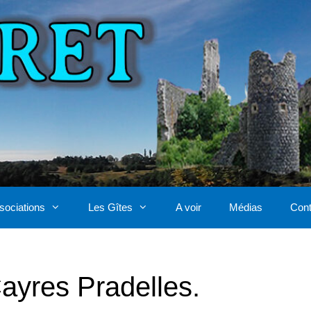
sociations
Les Gîtes
A voir
Médias
Cont
ayres Pradelles.