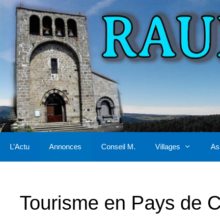
Aller
au
contenu
L’Actu
Annonces
Conseil M.
Villages
As
Tourisme en Pays de C