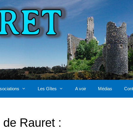
sociations
Les Gîtes
A voir
Médias
Cont
 de Rauret :