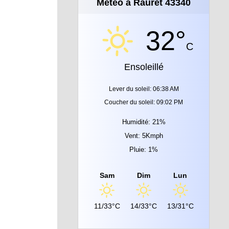
Météo à Rauret 43340
32°
C
Ensoleillé
Lever du soleil: 06:38 AM
Coucher du soleil: 09:02 PM
Humidité: 21%
Vent: 5Kmph
Pluie: 1%
Sam
Dim
Lun
11/33°C
14/33°C
13/31°C