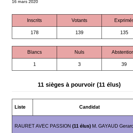
16 mars 2020
Inscrits
Votants
Exprimé
178
139
135
Blancs
Nuls
Abstentio
1
3
39
11
sièges à pourvoir (11 élus)
Liste
Candidat
RAURET AVEC PASSION
(11 élus)
M. GAYAUD Gerar