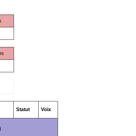
s
ns
Statut
Voix
d