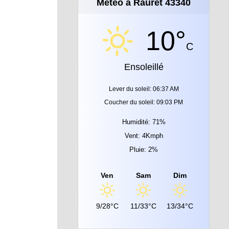
Météo à Rauret 43340
10°
C
Ensoleillé
Lever du soleil: 06:37 AM
Coucher du soleil: 09:03 PM
Humidité: 71%
Vent: 4Kmph
Pluie: 2%
Ven
Sam
Dim
9/28°C
11/33°C
13/34°C