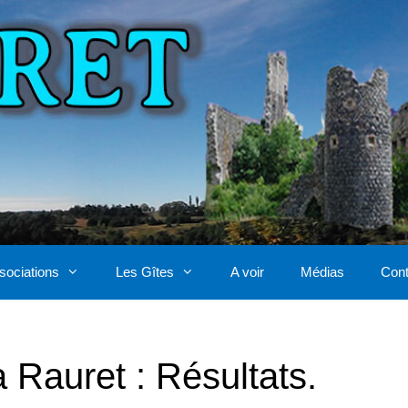
sociations
Les Gîtes
A voir
Médias
Cont
 Rauret : Résultats.