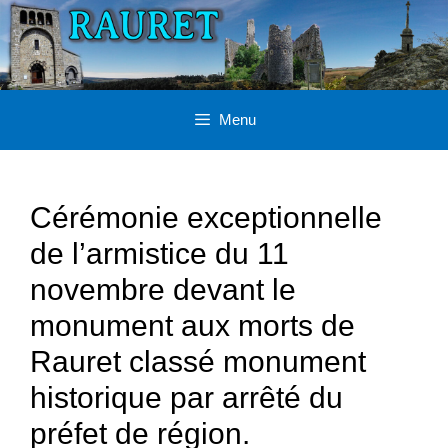
Aller
au
contenu
Menu
Cérémonie exceptionnelle
de l’armistice du 11
novembre devant le
monument aux morts de
Rauret classé monument
historique par arrêté du
préfet de région.