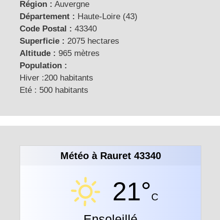
Région :
Auvergne
Département :
Haute-Loire (43)
Code Postal :
43340
Superficie :
2075 hectares
Altitude :
965 mètres
Population :
Hiver :200 habitants
Eté : 500 habitants
Météo à Rauret 43340
21°
C
Ensoleillé