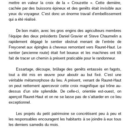
mettre en valeur la croix de la « Crouzette ». Cette dernière,
cachée par des buissons épineux et des genêts était invisible aux
yeux du voyageur. C’est donc un énorme travail d’embellissement
qui a été réalisé.
De bon matin, avec les gros engins des agriculteurs membres
l’équipe des deux présidents Daniel Gravier et Steve Chaumelin a
rapidement dégagé le sentier obstrué menant de l’entrée de
Freycenet aux épingles à cheveux remontant vers Rauret-Haut. Le
sentier (ancienne route) était fort boueux et les machines ont tôt
fait de tracer un chemin à présent praticable pour le randonneur.
Essartage, découpe, brûlage des genêts entassés en fagots,
tout a été mis en œuvre pour aboutir au but fixé. C’est une
véritable métamorphose du lieu. A présent, venant de Rauret-Haut
on peut nettement apercevoir cette croix magnifique qui trône au-
dessus d’un site splendide. De celle-ci, orientée est-ouest, on
aperçoit Rauret-Haut et on ne se lasse pas de s’attarder en ce lieu
exceptionnel.
Les projets du petit patrimoine se concrétisent peu à peu et
les responsables encouragent les habitants à se joindre à eux tous
les derniers samedis du mois.