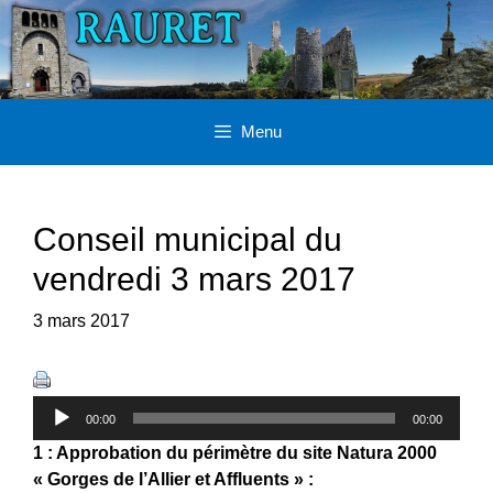
Aller
au
contenu
Menu
Conseil municipal du
vendredi 3 mars 2017
3 mars 2017
Lecteur
audio
00:00
00:00
1 : Approbation du périmètre du site Natura 2000
« Gorges de l’Allier et Affluents » :