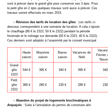
sont à prévoir dans le grand gîte pour conserver ses 3 épis. Pour
le petit gîte en 2 épis quelques travaux sont aussi à prévoir. Ces
travaux seront effectués en mars 2015.
–
Révision des tarifs de location des gîtes
: Les tarifs ci-
dessous correspondent à une semaine de location. A cela s’ajoute
le chauffage (80 € le 2323, 50 € le 2322) pendant la période
hivernale et le ménage sur demande (50 € le 2323, 40 € le 2322).
Ces derniers sont adoptés à l’unanimité par le conseil municipal.
Vacanc
Haute
Moyenne
Basse
Vacances de
Février, 
saison
saison
saison
Noël
Nove
Grand
gîte
544 €
395 €
340 €
395 €
340
2323
Petit
gîte
380 €
280 €
230 €
280 €
230
2322
–
Abandon du projet de logements bioclimatiques à
Arquejols
: Suite à l’annulation du permis de construire afin