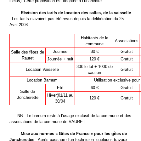
inclus). Cette proposition est adoptée à l’unanimité.
–
Révision des tarifs de location des salles, de la vaisselle
: Les tarifs n’avaient pas été revus depuis la délibération du 25
Avril 2008.
Habitants de la
Associations
commune
Journée
80 €
Gratuit
Salle des fêtes de
Rauret
Journée + nuit
120 €
Gratuit
30€ le lot + 100€ de
Location Vaisselle
Gratuit
caution
Location Barnum
Utilisation exclusive pou
Eté
60 €
Gratuit
Salle de
Hiver(01/11 au
Joncherette
120 €
Gratuit
30/04
NB : Le barnum reste à l’usage exclusif de la commune et des
associations de la commune de RAURET
–
Mise aux normes « Gites de France » pour les gîtes de
Joncherettes
: Après passage d’un technicien, quelques travaux