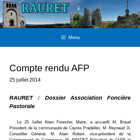
Aller
au
contenu
Menu
Compte rendu AFP
25 juillet 2014
RAURET : Dossier Association Foncière
Pastorale
Le 25 Juillet Alain Forestier, Maire, a accueilli M. Braud
Président de la communauté de Cayres Pradelles, M. Reynaud JL
Conseiller Général, M. Alain Robert, vice-président de la
Communauté de Communes, M. FRADET Président de l’AFP et